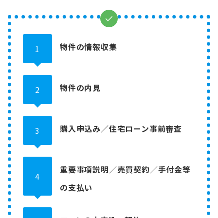
物件の情報収集
1
物件の内見
2
購入申込み
／
住宅ローン事前審査
3
重要事項説明／売買契約／手付金等
4
の支払い