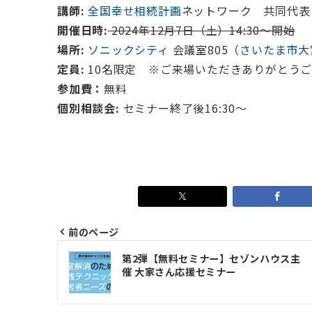
講師:
全国幸せ相続計画
ネットワーク 共同代表 
開催日時:
2024年12月7日（土）14:30～開始
場所:
ソニックシティ
会議室805（
さいたま市大
定員:
10名限定 ※ご来場いただきありがとう
参加費：
無料
個別相談会:
セミナー終了後16:30～
前のページ
投
第2弾【無料セミナー】セゾンハウス主
稿
催 大家さん応援セミナー
ナ