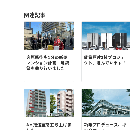
ビ
ゲ
関連記事
ー
シ
ョ
ン
宮原駅徒歩1分の新築
賃貸戸建3棟プロジェ
マンション計画｜地鎮
クト、進んでいます！
祭を執り行いました
AM推進室を立ち上げま
新築プロデュース、キ