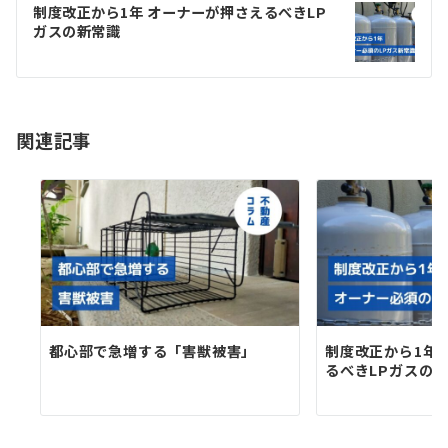
ゲ
制度改正から1年 オーナーが押さえるべきLP
ガスの新常識
ー
シ
ョ
関連記事
ン
都心部で急増する「害獣被害」
制度改正から1年
るべきLPガスの