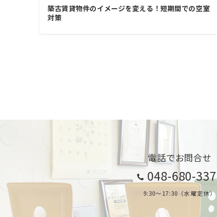
築古賃貸物件のイメージを変える！短期間での空室
対策
投
稿
の
ペ
ー
ジ
電話でお問合せ
送
048-680-33
り
9:30～17:30（水曜定休）