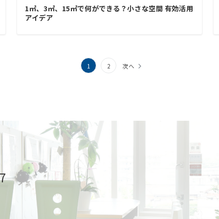
1㎡、3㎡、15㎡で何ができる？小さな空間 有効活用
アイデア
1
2
次へ
77