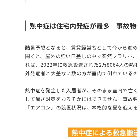
熱中症は住宅内発症が最多 事故物
酷暑予想となると、賃貸経営者として今から進
聞くと、屋外の強い日差しの中で突然フラリ…
れば、2022年に救急搬送された2万8064人
外発症者と大差ない数の方が室内で倒れている
熱中症を発症した入居者が、そのまま室内で亡
して暑さ対策をおろそかにはできません。事故
「エアコン」の設置状況は、本格的な夏を迎え